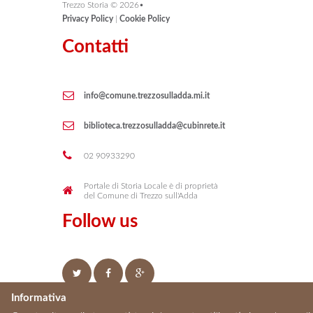
Trezzo Storia ©
2026
•
Privacy Policy
|
Cookie Policy
Contatti
info@comune.trezzosulladda.mi.it
biblioteca.trezzosulladda@cubinrete.it
02 90933290
Portale di Storia Locale è di proprietà
del Comune di Trezzo sull'Adda
Follow us
Informativa